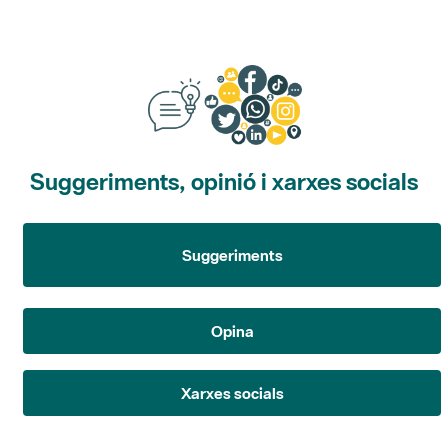
Suggeriments, opinió i xarxes socials
Suggeriments
Opina
Xarxes socials