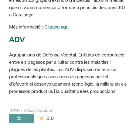
en els antics grups d'extinció d'incendis i auxili immediat
que es varen començar a formar a principis dels anys 60
a Catalunya.
Més informació :
Cliqueu aquí
ADV
Agrupacions de Defensa Vegetal. Entitats de cooperació
entre els pagesos per a lluitar contra les malalties i
plagues de les plantes. Les ADV disposen de tècnics
professionals que assessoren els pagesos per tal
d'afavorir el desenvolupament tecnològic, la millora en els
processos productius i la qualitat de les produccions.
114971 Visualitzacions
La mitjana de les valoracions és de 0 estr
-
0.0