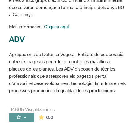
en els antics grups d'extinció d'incendis i auxili immediat
que es varen començar a formar a principis dels anys 60
a Catalunya.
Més informació :
Cliqueu aquí
ADV
Agrupacions de Defensa Vegetal. Entitats de cooperació
entre els pagesos per a lluitar contra les malalties i
plagues de les plantes. Les ADV disposen de tècnics
professionals que assessoren els pagesos per tal
d'afavorir el desenvolupament tecnològic, la millora en els
processos productius i la qualitat de les produccions.
114605 Visualitzacions
La mitjana de les valoracions és de 0 estr
-
0.0