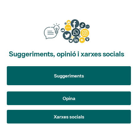
Suggeriments, opinió i xarxes socials
Suggeriments
Opina
Xarxes socials