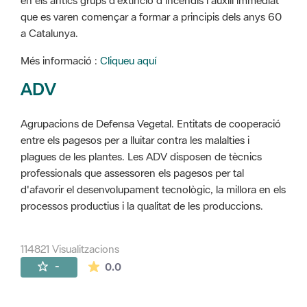
en els antics grups d'extinció d'incendis i auxili immediat
que es varen començar a formar a principis dels anys 60
a Catalunya.
Més informació :
Cliqueu aquí
ADV
Agrupacions de Defensa Vegetal. Entitats de cooperació
entre els pagesos per a lluitar contra les malalties i
plagues de les plantes. Les ADV disposen de tècnics
professionals que assessoren els pagesos per tal
d'afavorir el desenvolupament tecnològic, la millora en els
processos productius i la qualitat de les produccions.
114821 Visualitzacions
La mitjana de les valoracions és de 0 estr
-
0.0