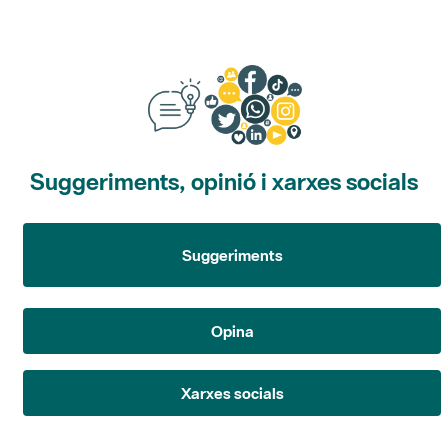
Suggeriments, opinió i xarxes socials
Suggeriments
Opina
Xarxes socials