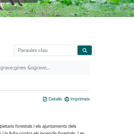
P&agrave;gines &ograve;rfenes
Detalls
Imprimeix
taris forestals i els ajuntaments dels
i la lluita contra els incendis forestals. Les