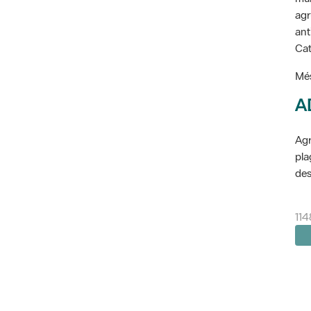
agr
ant
Cat
Més
A
Agr
pla
des
114