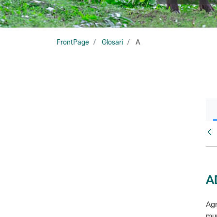
FrontPage
Glosari
A
Glo
A
Agr
mun