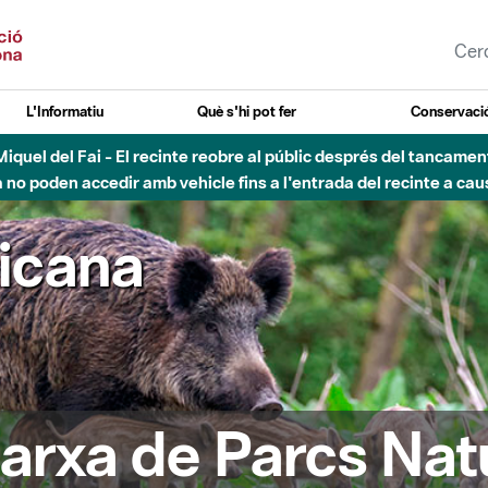
L'Informatiu
Què s'hi pot fer
Conservació
nt Miquel del Fai - El recinte reobre al públic després del tancam
o poden accedir amb vehicle fins a l'entrada del recinte a caus
ricana
arxa de Parcs Nat