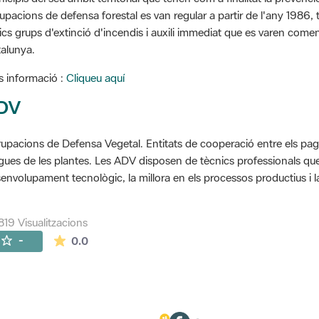
upacions de defensa forestal es van regular a partir de l'any 1986, to
ics grups d'extinció d'incendis i auxili immediat que es varen come
alunya.
 informació :
Cliqueu aquí
DV
upacions de Defensa Vegetal. Entitats de cooperació entre els pageso
gues de les plantes. Les ADV disposen de tècnics professionals que 
envolupament tecnològic, la millora en els processos productius i la
819 Visualitzacions
La mitjana de les valoracions és de 0 estrelles de
-
0.0