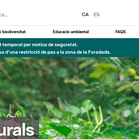
CA
ES
 biodiversitat
Educació ambiental
FAQS
ent temporal per motius de seguretat.
a d'una restricció de pas a la zona de la Foradada.
urals