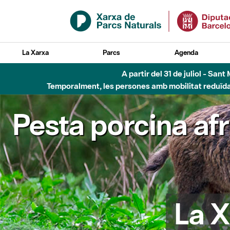
Salta al contingut principal
La Xarxa
Parcs
Agenda
A partir del 31 de juliol - Sa
Temporalment, les persones amb mobilitat reduïda n
Pesta porcina af
La X