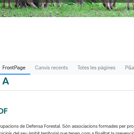
FrontPage
Canvis recents
Totes les pàgines
A
sari
DF
upacions de Defensa Forestal. Són associacions formades per propie
icipis del seu àmbit territorial que tenen com a finalitat la prevenció 