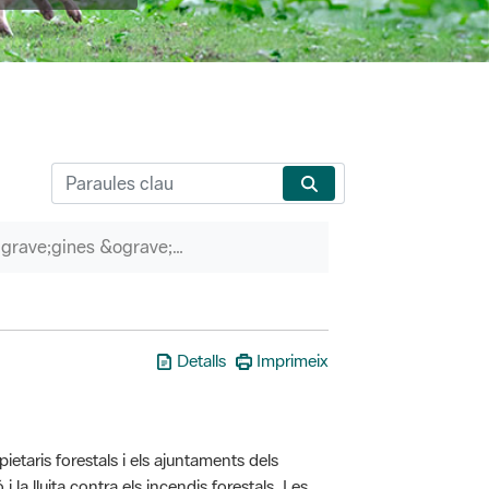
P&agrave;gines &ograve;rfenes
Detalls
Imprimeix
taris forestals i els ajuntaments dels
i la lluita contra els incendis forestals. Les