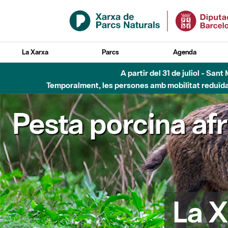
Salta al contingut principal
La Xarxa
Parcs
Agenda
A partir del 31 de juliol - Sa
Temporalment, les persones amb mobilitat reduïda n
Pesta porcina af
La X