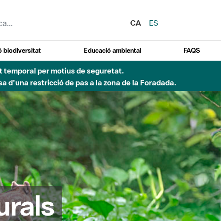
CA
ES
 biodiversitat
Educació ambiental
FAQS
ent temporal per motius de seguretat.
a d'una restricció de pas a la zona de la Foradada.
urals