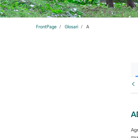
FrontPage
Glosari
A
Glo
A
Agr
mun