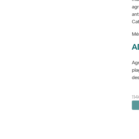
agr
ant
Cat
Més
A
Agr
pla
des
114