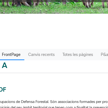
FrontPage
Canvis recents
Totes les pàgines
A
sari
DF
upacions de Defensa Forestal. Són associacions formades per propie
icipis del seu àmbit territorial que tenen com a finalitat la prevenció 