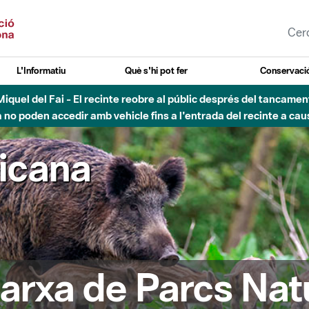
L'Informatiu
Què s'hi pot fer
Conservació
nt Miquel del Fai - El recinte reobre al públic després del tancam
o poden accedir amb vehicle fins a l'entrada del recinte a caus
ricana
arxa de Parcs Nat