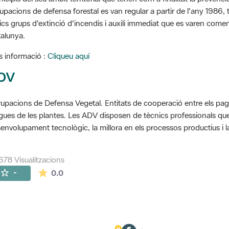
upacions de defensa forestal es van regular a partir de l'any 1986, to
ics grups d'extinció d'incendis i auxili immediat que es varen come
alunya.
 informació :
Cliqueu aquí
DV
upacions de Defensa Vegetal. Entitats de cooperació entre els pageso
gues de les plantes. Les ADV disposen de tècnics professionals que 
envolupament tecnològic, la millora en els processos productius i la
678 Visualitzacions
La mitjana de les valoracions és de 0 estrelles de
-
0.0