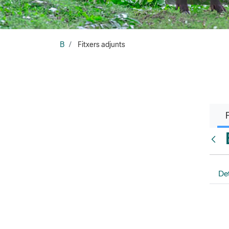
B
Fitxers adjunts
Vés e
Det