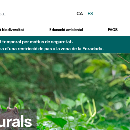
CA
ES
 biodiversitat
Educació ambiental
FAQS
ent temporal per motius de seguretat.
a d'una restricció de pas a la zona de la Foradada.
urals