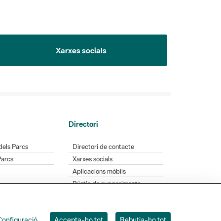
Xarxes socials
Directori
dels Parcs
Directori de contacte
Parcs
Xarxes socials
Aplicacions mòbils
Bústia de suggeriments
Opineu sobre els parcs
Configuració
Accepta-ho tot
Rebutja-ho tot