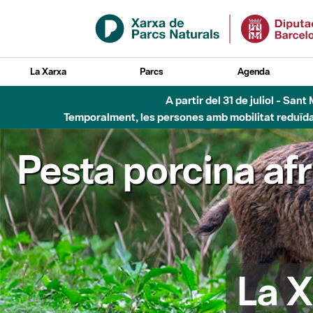
Salta al contingut principal
La Xarxa
Parcs
Agenda
A partir del 31 de juliol - Sa
Temporalment, les persones amb mobilitat reduïda n
Pesta porcina af
La X