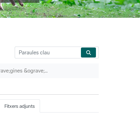
P&agrave;gines &ograve;rfenes
Fitxers adjunts