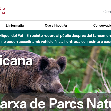
L'Informatiu
Què s'hi pot fer
Conservació
nt Miquel del Fai - El recinte reobre al públic després del tancam
o poden accedir amb vehicle fins a l'entrada del recinte a caus
ricana
arxa de Parcs Nat