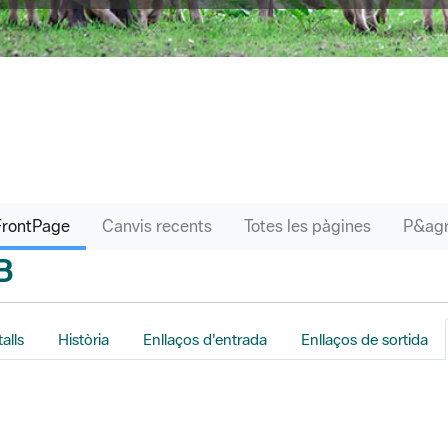
FrontPage
Canvis recents
Totes les pàgines
B
nrere
alls
Història
Enllaços d'entrada
Enllaços de sortida