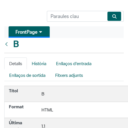
FrontPage
B
Vés enrere
Detalls
Història
Enllaços d'entrada
Enllaços de sortida
Fitxers adjunts
Títol
B
Format
HTML
Última
1.1