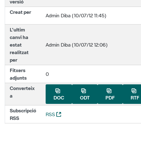
versió
Creat per
Admin Diba (10/07/12 11:45)
L'ultim
canvi ha
estat
Admin Diba (10/07/12 12:06)
realitzat
per
Fitxers
0
adjunts
Converteix
a
DOC
ODT
PDF
RTF
Subscripció
(Obre una nova finestra)
RSS
RSS