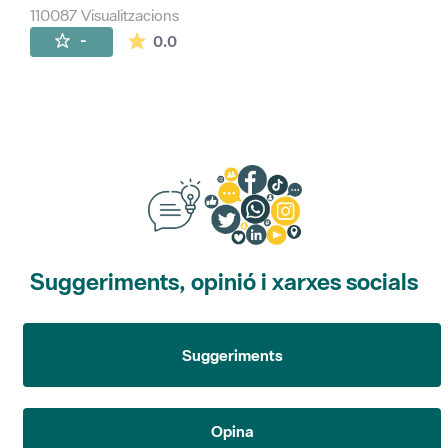
110087 Visualitzacions
La mitjana de les valoracions és de 0 estr
-
0.0
Suggeriments, opinió i xarxes socials
Suggeriments
Opina