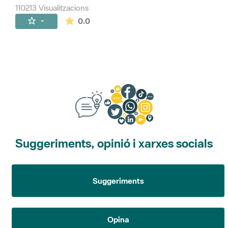
110213 Visualitzacions
La mitjana de les valoracions és de 0 estr
-
0.0
Suggeriments, opinió i xarxes socials
Suggeriments
Opina