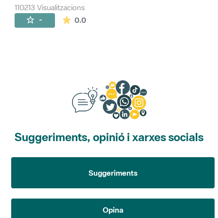
110213 Visualitzacions
La mitjana de les valoracions és de 0 estr
-
0.0
Suggeriments, opinió i xarxes socials
Suggeriments
Opina