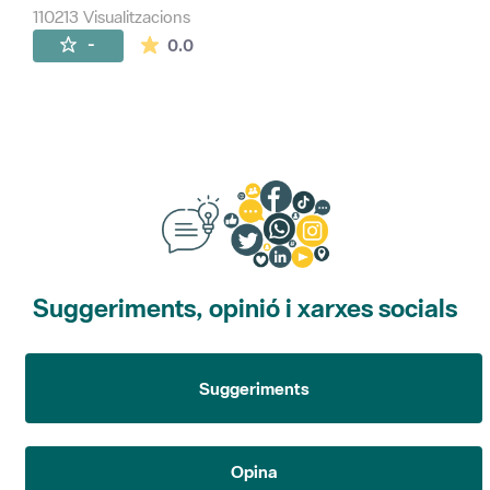
110213 Visualitzacions
La mitjana de les valoracions és de 0 estr
-
0.0
Suggeriments, opinió i xarxes socials
Suggeriments
Opina