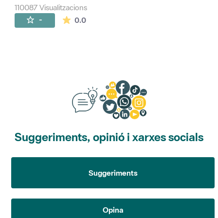
110087 Visualitzacions
La mitjana de les valoracions és de 0 estr
-
0.0
Suggeriments, opinió i xarxes socials
Suggeriments
Opina