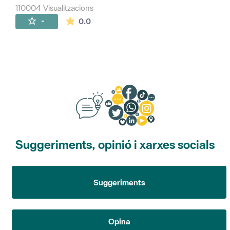
110004 Visualitzacions
La mitjana de les valoracions és de 0 estr
-
0.0
Suggeriments, opinió i xarxes socials
Suggeriments
Opina