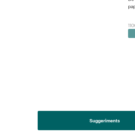
pap
110
Suggeriments