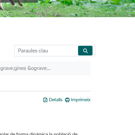
P&agrave;gines &ograve;rfenes
Detalls
Imprimeix
olar de forma dinàmica la població de