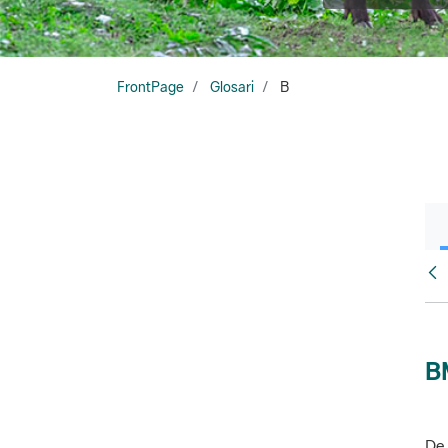
FrontPage
Glosari
B
Glo
B
De 