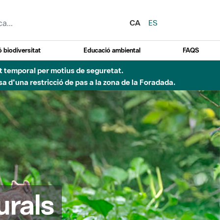
CA
ES
 biodiversitat
Educació ambiental
FAQS
ent temporal per motius de seguretat.
a d'una restricció de pas a la zona de la Foradada.
urals