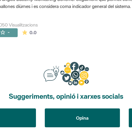
allones diürnes i es considera coma indicador general del sistema.
050 Visualitzacions
La mitjana de les valoracions és de 0 estrelles de
-
0.0
Suggeriments, opinió i xarxes socials
Opina