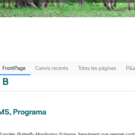
FrontPage
Canvis recents
Totes les pàgines
B
sari
MS, Programa
l'anglès
Butterfly Monitoring Scheme
. Seguiment que permet contr