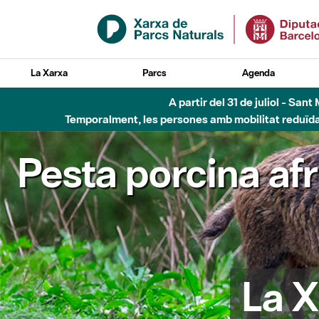
Salta al contingut principal
La Xarxa
Parcs
Agenda
A partir del 31 de juliol - Sa
Temporalment, les persones amb mobilitat reduïda n
Pesta porcina af
La X