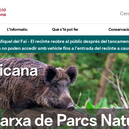
L'Informatiu
Què s'hi pot fer
Conservació
nt Miquel del Fai - El recinte reobre al públic després del tancam
o poden accedir amb vehicle fins a l'entrada del recinte a caus
ricana
arxa de Parcs Nat