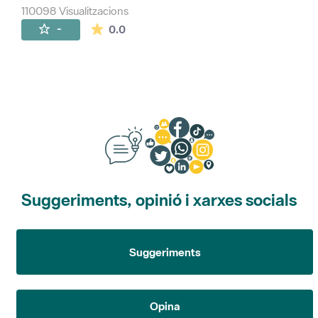
110098 Visualitzacions
La mitjana de les valoracions és de 0 estr
-
0.0
Suggeriments, opinió i xarxes socials
Suggeriments
Opina