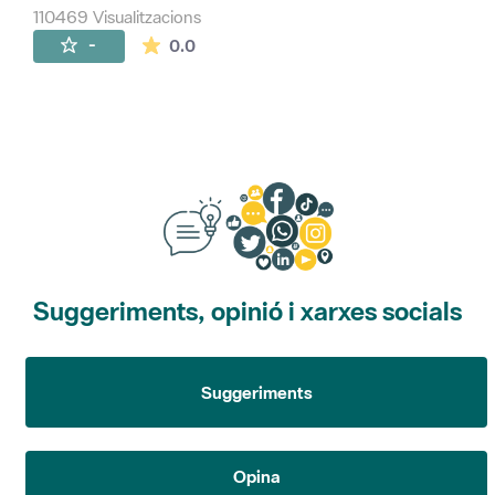
110469 Visualitzacions
La mitjana de les valoracions és de 0 estr
-
0.0
Suggeriments, opinió i xarxes socials
Suggeriments
Opina