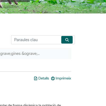
P&agrave;gines &ograve;rfenes
Detalls
Imprimeix
olar de forma dinàmica la població de