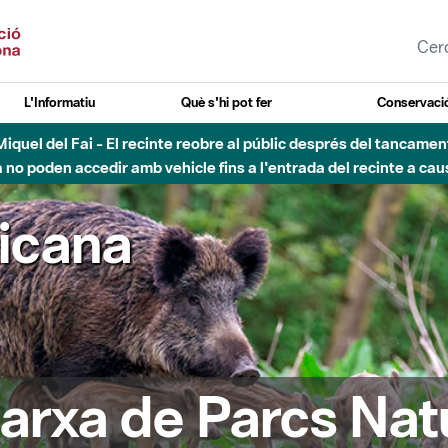
L'Informatiu
Què s'hi pot fer
Conservació
nt Miquel del Fai - El recinte reobre al públic després del tancam
o poden accedir amb vehicle fins a l'entrada del recinte a caus
ricana
arxa de Parcs Nat