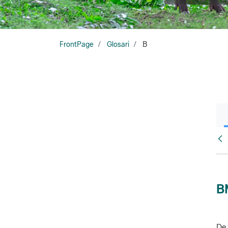
FrontPage
Glosari
B
Glo
B
De 