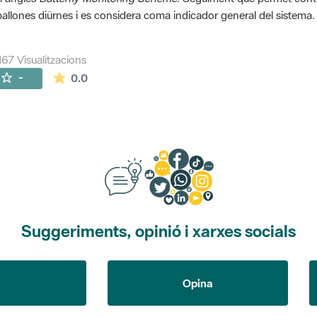
allones diürnes i es considera coma indicador general del sistema.
167 Visualitzacions
La mitjana de les valoracions és de 0 estrelles de
-
0.0
Suggeriments, opinió i xarxes socials
Opina