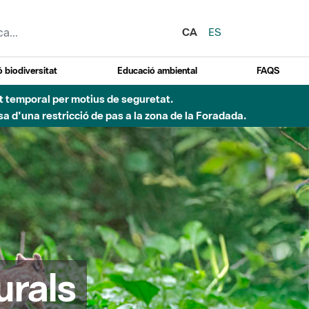
CA
ES
 biodiversitat
Educació ambiental
FAQS
ent temporal per motius de seguretat.
a d'una restricció de pas a la zona de la Foradada.
urals