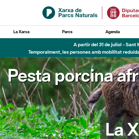
Salta al contingut principal
La Xarxa
Parcs
Agenda
A partir del 31 de juliol - Sa
Temporalment, les persones amb mobilitat reduïda n
Pesta porcina af
La X