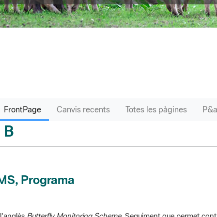
FrontPage
Canvis recents
Totes les pàgines
B
sari
MS, Programa
l'anglès
Butterfly Monitoring Scheme
. Seguiment que permet contr