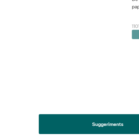
pap
110
Suggeriments