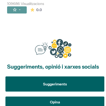
109686 Visualitzacions
La mitjana de les valoracions és de 0 estr
-
0.0
Suggeriments, opinió i xarxes socials
Suggeriments
Opina