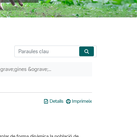
P&agrave;gines &ograve;rfenes
Detalls
Imprimeix
olar de forma dinàmica la població de