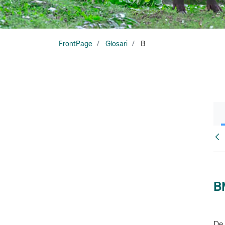
FrontPage
Glosari
B
Glo
B
De 