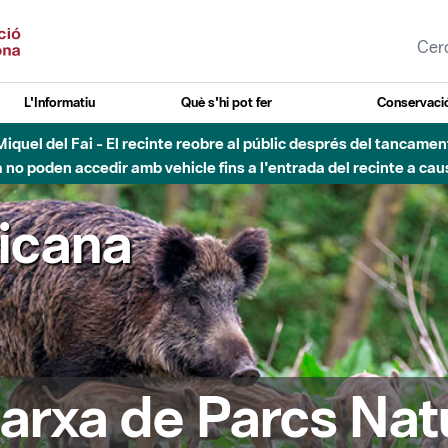
L'Informatiu
Què s'hi pot fer
Conservació
nt Miquel del Fai - El recinte reobre al públic després del tancam
o poden accedir amb vehicle fins a l'entrada del recinte a caus
ricana
arxa de Parcs Nat