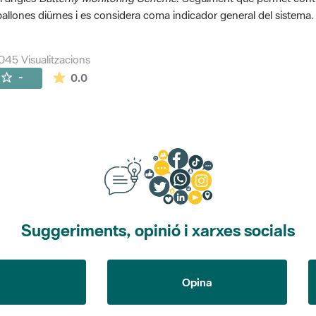
allones diürnes i es considera coma indicador general del sistema.
045 Visualitzacions
La mitjana de les valoracions és de 0 estrelles de
-
0.0
Suggeriments, opinió i xarxes socials
Opina