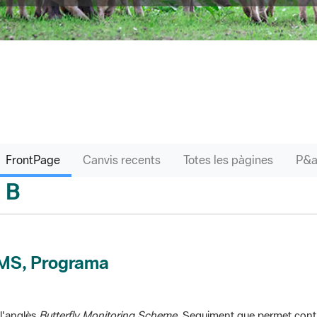
FrontPage
Canvis recents
Totes les pàgines
B
sari
MS, Programa
l'anglès
Butterfly Monitoring Scheme
. Seguiment que permet contr