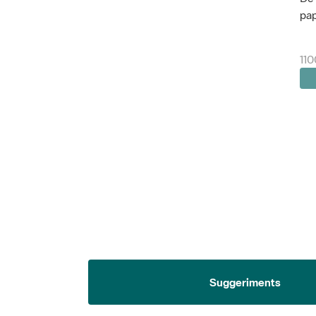
pap
110
Suggeriments