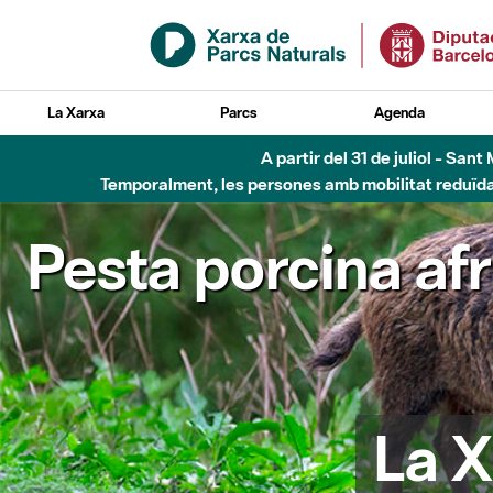
Salta al contingut principal
La Xarxa
Parcs
Agenda
A partir del 31 de juliol - Sa
Temporalment, les persones amb mobilitat reduïda n
Pesta porcina af
La X