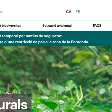
CA
ES
 biodiversitat
Educació ambiental
FAQS
ent temporal per motius de seguretat.
a d'una restricció de pas a la zona de la Foradada.
urals