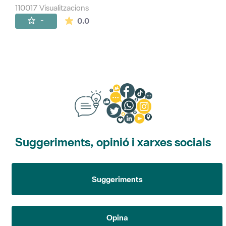
110017 Visualitzacions
La mitjana de les valoracions és de 0 estr
-
0.0
Suggeriments, opinió i xarxes socials
Suggeriments
Opina