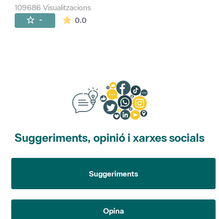
109686 Visualitzacions
La mitjana de les valoracions és de 0 estr
-
0.0
Suggeriments, opinió i xarxes socials
Suggeriments
Opina