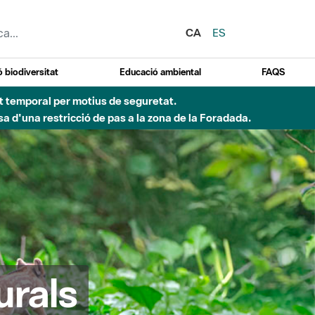
CA
ES
 biodiversitat
Educació ambiental
FAQS
ent temporal per motius de seguretat.
a d'una restricció de pas a la zona de la Foradada.
urals