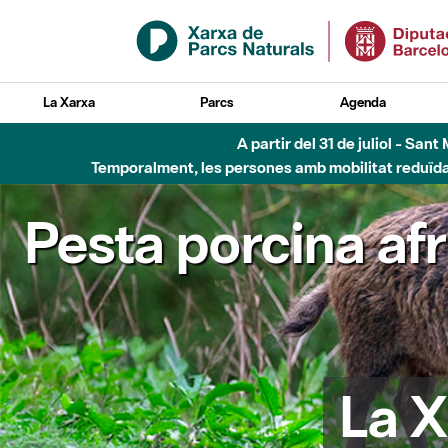
Salta al contingut principal
La Xarxa
Parcs
Agenda
A partir del 31 de juliol - Sa
Temporalment, les persones amb mobilitat reduïda n
Pesta porcina af
La X