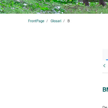
FrontPage
Glosari
B
Glo
B
De 