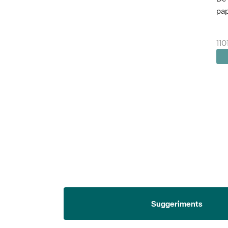
pap
110
Suggeriments