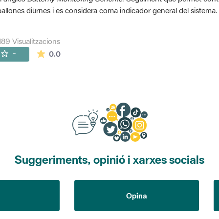
allones diürnes i es considera coma indicador general del sistema.
189 Visualitzacions
La mitjana de les valoracions és de 0 estrelles de
-
0.0
Suggeriments, opinió i xarxes socials
Opina