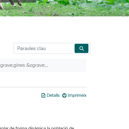
P&agrave;gines &ograve;rfenes
Detalls
Imprimeix
olar de forma dinàmica la població de