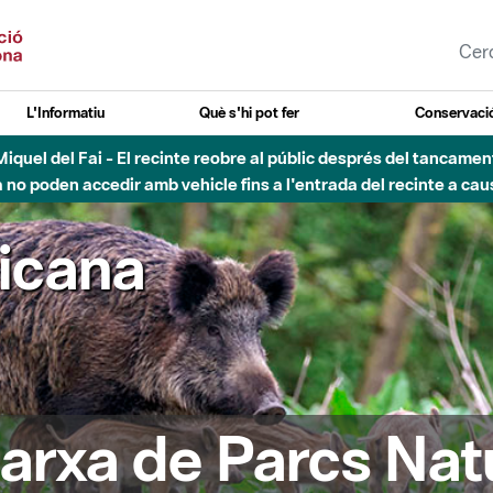
L'Informatiu
Què s'hi pot fer
Conservació
nt Miquel del Fai - El recinte reobre al públic després del tancam
o poden accedir amb vehicle fins a l'entrada del recinte a caus
ricana
arxa de Parcs Nat