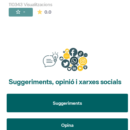
110343 Visualitzacions
La mitjana de les valoracions és de 0 estr
-
0.0
Suggeriments, opinió i xarxes socials
Suggeriments
Opina