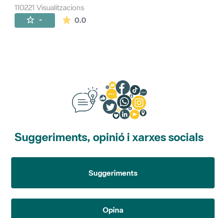
110221 Visualitzacions
La mitjana de les valoracions és de 0 estr
-
0.0
Suggeriments, opinió i xarxes socials
Suggeriments
Opina