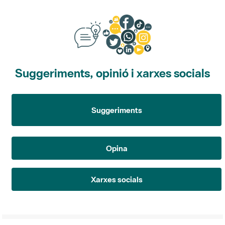
Suggeriments, opinió i xarxes socials
Suggeriments
Opina
Xarxes socials