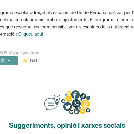
grama escolar adreçat als escolars de 6è de Primària realitzat per l
celona en colaboració amb els ajuntaments. El programa té com a o
cs que gestiona, així com sensibilitzar els escolars de la utilització 
ormació :
Cliqueu aquí
605 Visualitzacions
La mitjana de les valoracions és de 0 estrelles de
-
0.0
Suggeriments, opinió i xarxes socials