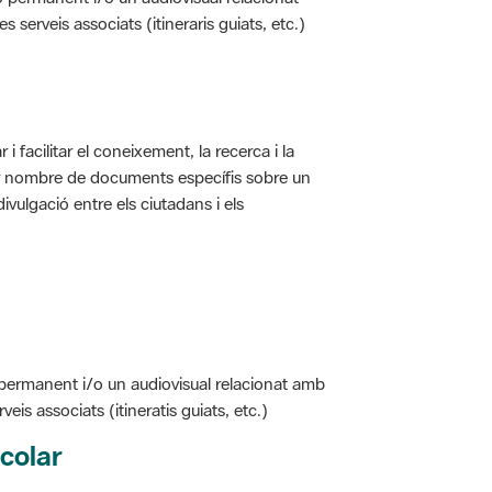
i facilitar el coneixement, la recerca i la
jor nombre de documents específis sobre un
ivulgació entre els ciutadans i els
 permanent i/o un audiovisual relacionat amb
is associats (itineratis guiats, etc.)
colar