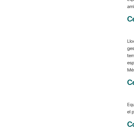
C
Llo
ges
tem
esp
Més
C
Equ
el 
C