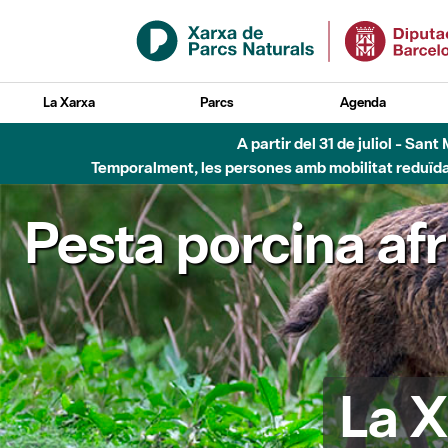
Salta al contingut principal
La Xarxa
Parcs
Agenda
Fins al desembre de 2026 - Parc Fluvial B
Pesta porcina af
La X