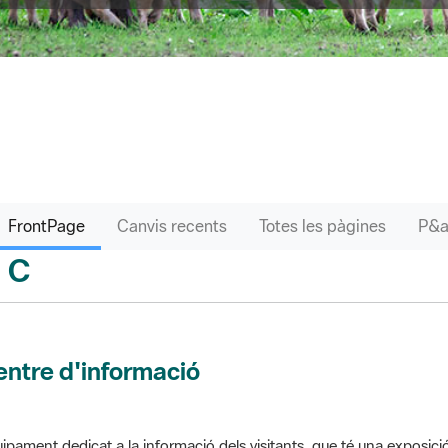
FrontPage
Canvis recents
Totes les pàgines
C
sari
ntre d'informació
ipament dedicat a la informació dels visitants, que té una exposici
 el parc. Pot comptar amb venda de productes o bé gestionar altres s