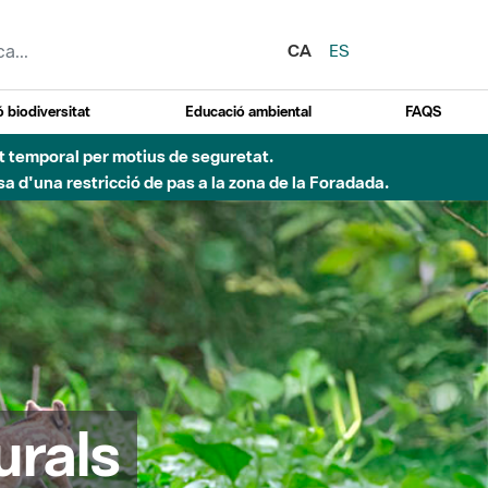
CA
ES
 biodiversitat
Educació ambiental
FAQS
 obres de construcció d'una passera sobre el riu
urals