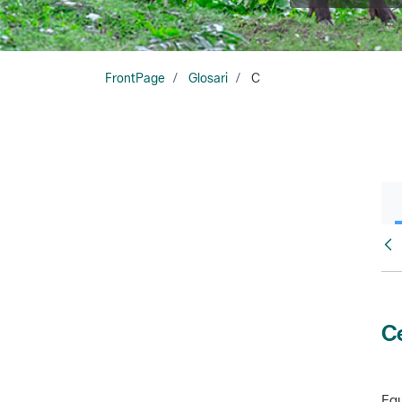
FrontPage
Glosari
C
Glo
Ce
Equ
amb