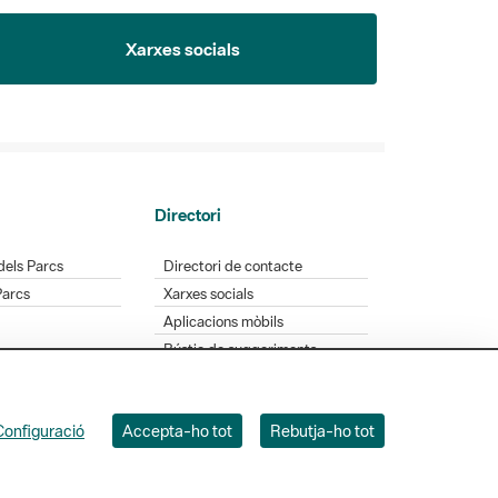
Xarxes socials
Directori
dels Parcs
Directori de contacte
Parcs
Xarxes socials
Aplicacions mòbils
Bústia de suggeriments
Opineu sobre els parcs
Configuració
Accepta-ho tot
Rebutja-ho tot
 Badajoz, 49. 08005 Barcelona. Tel. 934 022 428