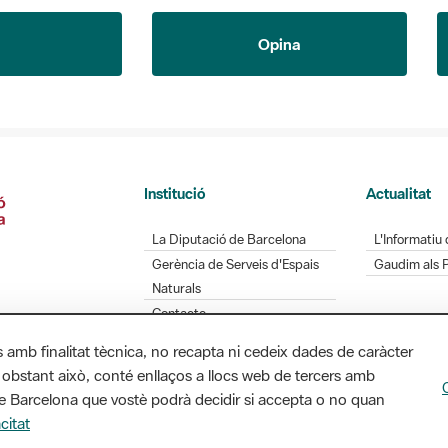
Opina
Institució
Actualitat
La Diputació de Barcelona
L'Informatiu 
Gerència de Serveis d'Espais
Gaudim als 
Naturals
Contacte
s amb finalitat tècnica, no recapta ni cedeix dades de caràcter
 obstant això, conté enllaços a llocs web de tercers amb
Diputació de Barcelona. Edifici Llacuna, 1a planta.
ó de Barcelona que vostè podrà decidir si accepta o no quan
/ xarxaparcs@diba.cat
citat