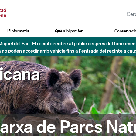
L'Informatiu
Què s'hi pot fer
Conservació
esòs - Afectacions a la llera del Parc Fluvial del Besòs degut a
ricana
arxa de Parcs Nat