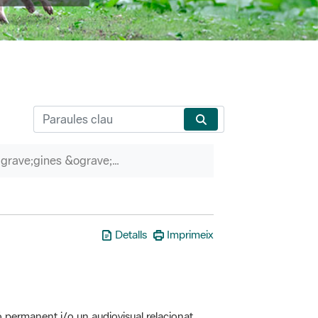
P&agrave;gines &ograve;rfenes
Detalls
Imprimeix
ó permanent i/o un audiovisual relacionat
erveis associats (itineraris guiats, etc.)