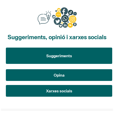
Suggeriments, opinió i xarxes socials
Suggeriments
Opina
Xarxes socials