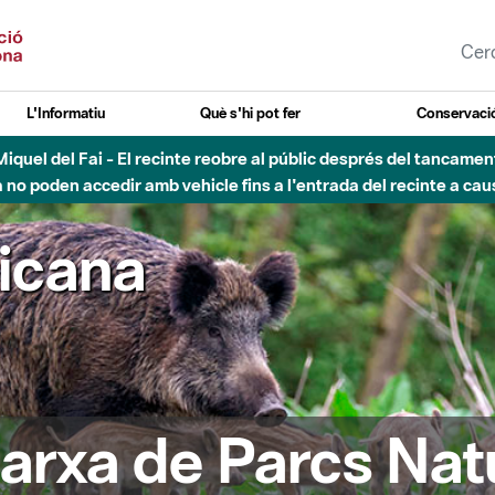
L'Informatiu
Què s'hi pot fer
Conservació
esòs - Afectacions a la llera del Parc Fluvial del Besòs degut a
ricana
arxa de Parcs Nat