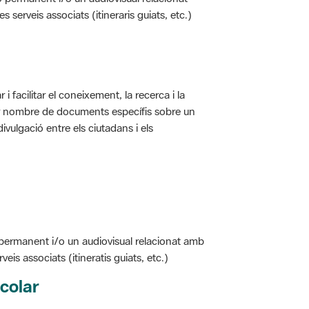
i facilitar el coneixement, la recerca i la
jor nombre de documents específis sobre un
ivulgació entre els ciutadans i els
 permanent i/o un audiovisual relacionat amb
is associats (itineratis guiats, etc.)
colar