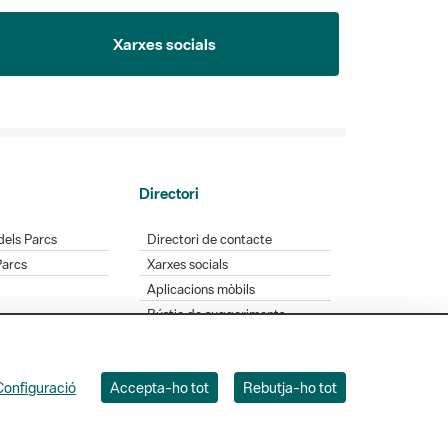
Xarxes socials
Directori
dels Parcs
Directori de contacte
Parcs
Xarxes socials
Aplicacions mòbils
Bústia de suggeriments
Opineu sobre els parcs
Configuració
Accepta-ho tot
Rebutja-ho tot
 Badajoz, 49. 08005 Barcelona. Tel. 934 022 428