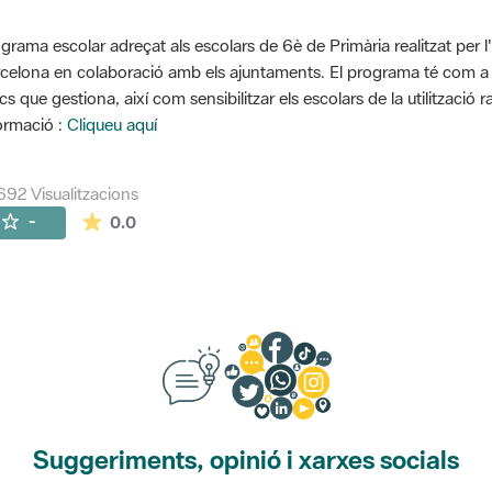
grama escolar adreçat als escolars de 6è de Primària realitzat per l
celona en colaboració amb els ajuntaments. El programa té com a o
cs que gestiona, així com sensibilitzar els escolars de la utilització 
ormació :
Cliqueu aquí
692 Visualitzacions
La mitjana de les valoracions és de 0 estrelles de
-
0.0
Suggeriments, opinió i xarxes socials