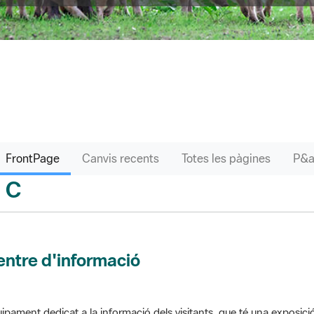
FrontPage
Canvis recents
Totes les pàgines
C
sari
ntre d'informació
ipament dedicat a la informació dels visitants, que té una exposici
 el parc. Pot comptar amb venda de productes o bé gestionar altres s