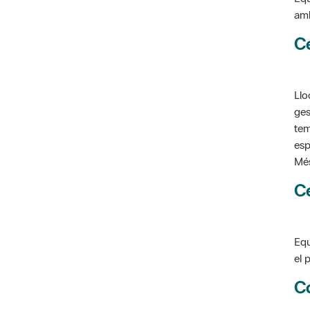
C
Llo
ges
tem
esp
Més
C
Equ
el 
C