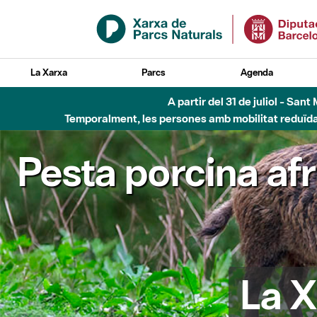
Salta al contingut principal
La Xarxa
Parcs
Agenda
Fins al desembre de 2026 - Parc Fluvial B
Pesta porcina af
La X