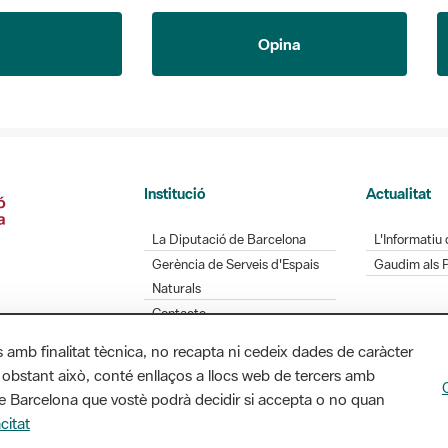
Opina
Institució
Actualitat
La Diputació de Barcelona
L'Informatiu 
Gerència de Serveis d'Espais
Gaudim als 
Naturals
Contacte
s amb finalitat tècnica, no recapta ni cedeix dades de caràcter
 obstant això, conté enllaços a llocs web de tercers amb
Diputació de Barcelona. Edifici Llacuna, 1a planta.
ó de Barcelona que vostè podrà decidir si accepta o no quan
/ xarxaparcs@diba.cat
citat