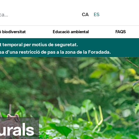
CA
ES
 biodiversitat
Educació ambiental
FAQS
 obres de construcció d'una passera sobre el riu
urals