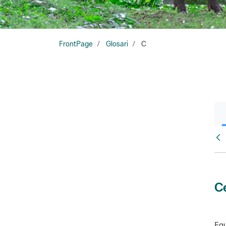
FrontPage
Glosari
C
Glo
Ce
Equ
amb