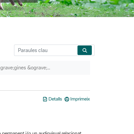
P&agrave;gines &ograve;rfenes
Detalls
Imprimeix
ó permanent i/o un audiovisual relacionat
erveis associats (itineraris guiats, etc.)