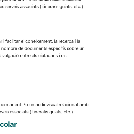
i facilitar el coneixement, la recerca i la
jor nombre de documents específis sobre un
ivulgació entre els ciutadans i els
 permanent i/o un audiovisual relacionat amb
is associats (itineratis guiats, etc.)
colar