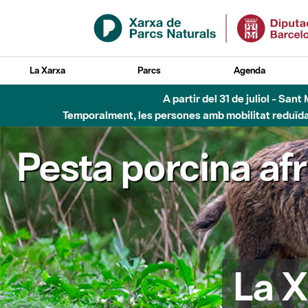
Salta al contingut principal
La Xarxa
Parcs
Agenda
5 d'
Pesta porcina af
La X