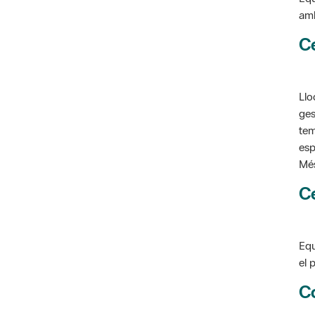
C
Llo
ges
tem
esp
Més
C
Equ
el 
C