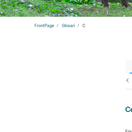
FrontPage
Glosari
C
Glo
Ce
Equ
amb