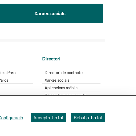
Xarxes socials
Directori
dels Parcs
Directori de contacte
Parcs
Xarxes socials
Aplicacions mòbils
Bústia de suggeriments
Opineu sobre els parcs
Configuració
Accepta-ho tot
Rebutja-ho tot
 Badajoz, 49. 08005 Barcelona. Tel. 934 022 428