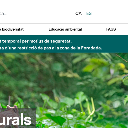
CA
ES
 biodiversitat
Educació ambiental
FAQS
d'incendi)
urals