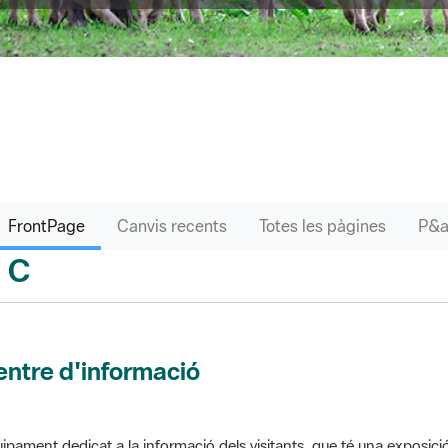
FrontPage
Canvis recents
Totes les pàgines
C
sari
ntre d'informació
ipament dedicat a la informació dels visitants, que té una exposici
 el parc. Pot comptar amb venda de productes o bé gestionar altres s