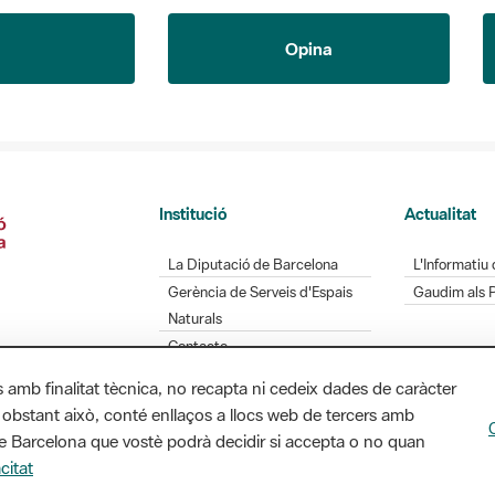
Opina
Institució
Actualitat
La Diputació de Barcelona
L'Informatiu 
Gerència de Serveis d'Espais
Gaudim als 
Naturals
Contacte
s amb finalitat tècnica, no recapta ni cedeix dades de caràcter
 obstant això, conté enllaços a llocs web de tercers amb
Diputació de Barcelona. Edifici Llacuna, 1a planta.
ó de Barcelona que vostè podrà decidir si accepta o no quan
/ xarxaparcs@diba.cat
citat