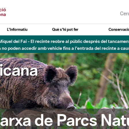
L'Informatiu
Què s'hi pot fer
Conservació
agost - Sant Llorenç-Obac - Nivell 3 del Pla Alfa (perill molt alt 
ricana
arxa de Parcs Nat