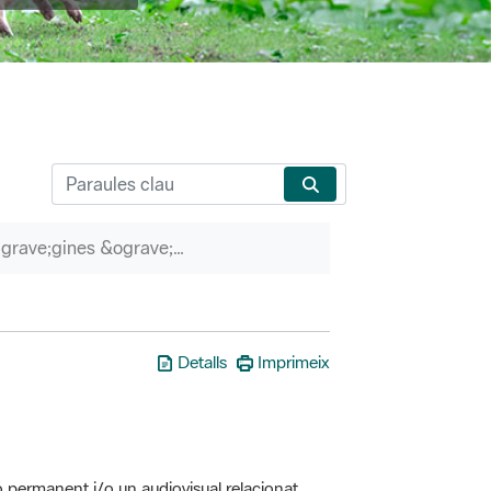
P&agrave;gines &ograve;rfenes
Detalls
Imprimeix
ó permanent i/o un audiovisual relacionat
erveis associats (itineraris guiats, etc.)