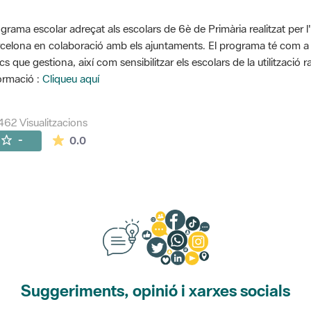
grama escolar adreçat als escolars de 6è de Primària realitzat per l
celona en colaboració amb els ajuntaments. El programa té com a o
cs que gestiona, així com sensibilitzar els escolars de la utilització 
ormació :
Cliqueu aquí
462 Visualitzacions
La mitjana de les valoracions és de 0 estrelles de
-
0.0
Suggeriments, opinió i xarxes socials