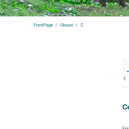
FrontPage
Glosari
C
Glo
Ce
Equ
amb