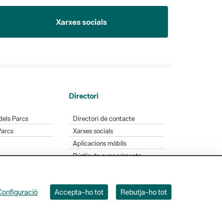
Xarxes socials
Directori
dels Parcs
Directori de contacte
Parcs
Xarxes socials
Aplicacions mòbils
Bústia de suggeriments
Opineu sobre els parcs
Configuració
Accepta-ho tot
Rebutja-ho tot
 Badajoz, 49. 08005 Barcelona. Tel. 934 022 428