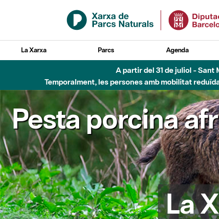
Salta al contingut principal
La Xarxa
Parcs
Agenda
Fins al desembre de 2026 - Parc Fluvial B
Pesta porcina af
La X