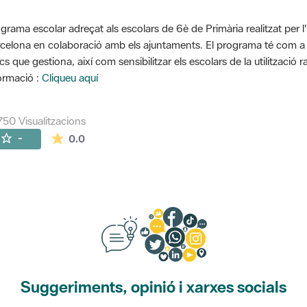
grama escolar adreçat als escolars de 6è de Primària realitzat per l
celona en colaboració amb els ajuntaments. El programa té com a o
cs que gestiona, així com sensibilitzar els escolars de la utilització 
ormació :
Cliqueu aquí
750 Visualitzacions
La mitjana de les valoracions és de 0 estrelles de
-
0.0
Suggeriments, opinió i xarxes socials