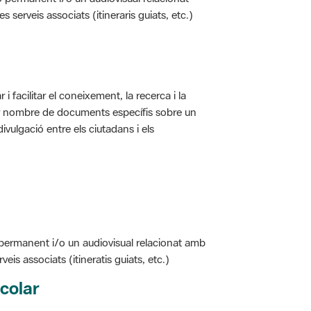
i facilitar el coneixement, la recerca i la
jor nombre de documents específis sobre un
ivulgació entre els ciutadans i els
 permanent i/o un audiovisual relacionat amb
is associats (itineratis guiats, etc.)
colar