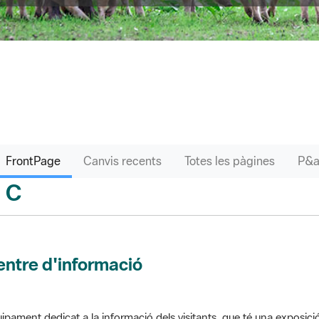
FrontPage
Canvis recents
Totes les pàgines
C
sari
ntre d'informació
ipament dedicat a la informació dels visitants, que té una exposici
 el parc. Pot comptar amb venda de productes o bé gestionar altres s