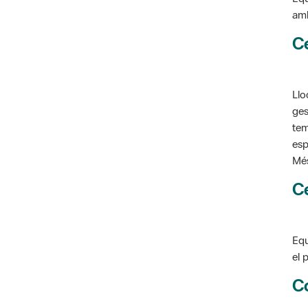
C
Llo
ges
tem
esp
Més
C
Equ
el 
C