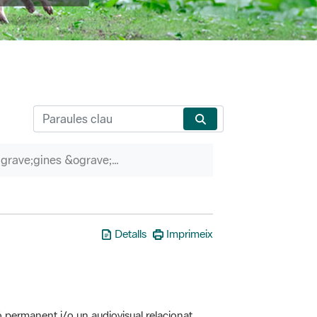
P&agrave;gines &ograve;rfenes
Detalls
Imprimeix
ó permanent i/o un audiovisual relacionat
erveis associats (itineraris guiats, etc.)