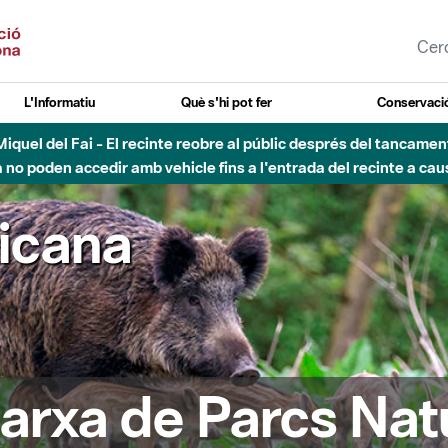
L'Informatiu
Què s'hi pot fer
Conservació
esòs - Afectacions a la llera del Parc Fluvial del Besòs degut a
ricana
arxa de Parcs Nat