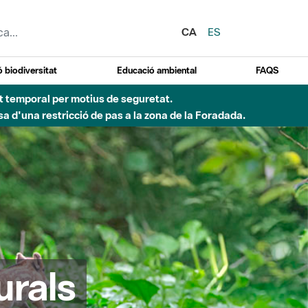
CA
ES
 biodiversitat
Educació ambiental
FAQS
 obres de construcció d'una passera sobre el riu
urals