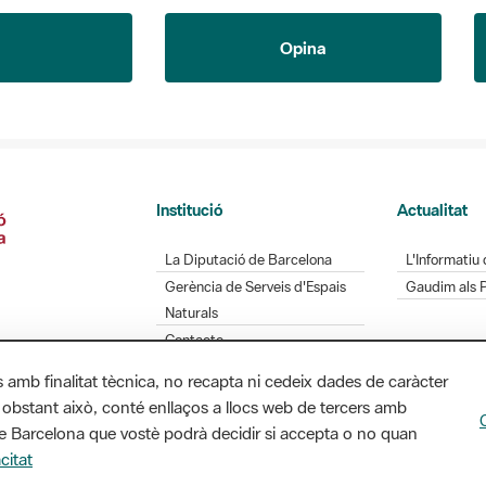
Opina
Institució
Actualitat
La Diputació de Barcelona
L'Informatiu 
Gerència de Serveis d'Espais
Gaudim als 
Naturals
Contacte
s amb finalitat tècnica, no recapta ni cedeix dades de caràcter
 obstant això, conté enllaços a llocs web de tercers amb
Diputació de Barcelona. Edifici Llacuna, 1a planta.
ó de Barcelona que vostè podrà decidir si accepta o no quan
/ xarxaparcs@diba.cat
citat