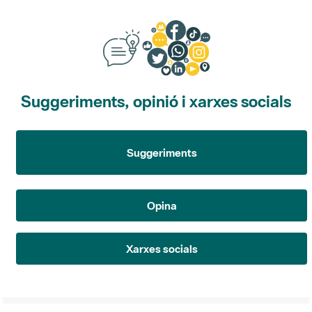
Suggeriments, opinió i xarxes socials
Suggeriments
Opina
Xarxes socials