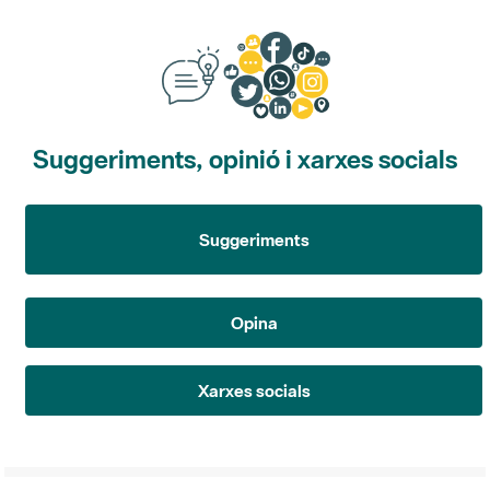
Suggeriments, opinió i xarxes socials
Suggeriments
Opina
Xarxes socials