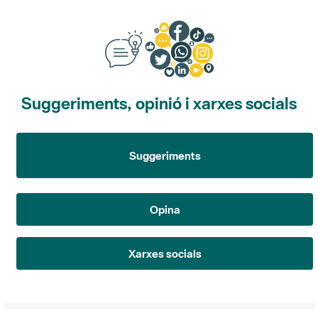
Suggeriments, opinió i xarxes socials
Suggeriments
Opina
Xarxes socials