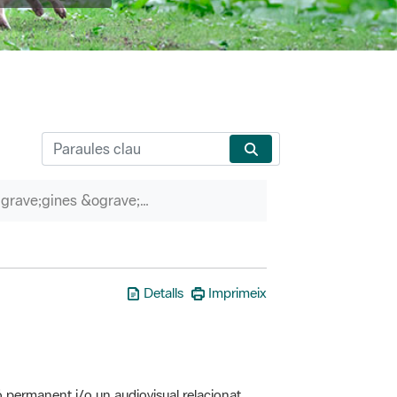
P&agrave;gines &ograve;rfenes
Detalls
Imprimeix
ó permanent i/o un audiovisual relacionat
erveis associats (itineraris guiats, etc.)