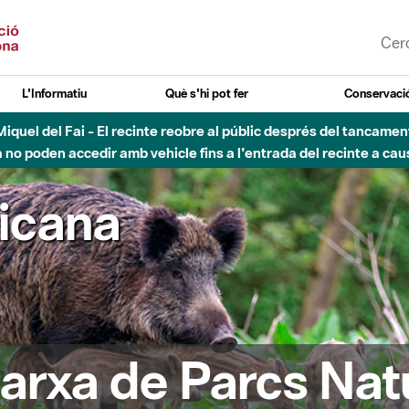
L'Informatiu
Què s'hi pot fer
Conservació
esòs - Afectacions a la llera del Parc Fluvial del Besòs degut a
ricana
arxa de Parcs Nat