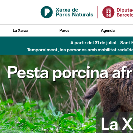
Salta al contingut principal
La Xarxa
Parcs
Agenda
Fins al desembre de 2026 - Parc Fluvial B
Pesta porcina af
La X