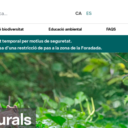
CA
ES
 biodiversitat
Educació ambiental
FAQS
 obres de construcció d'una passera sobre el riu
urals