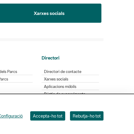
Xarxes socials
Directori
dels Parcs
Directori de contacte
Parcs
Xarxes socials
Aplicacions mòbils
Bústia de suggeriments
Opineu sobre els parcs
Configuració
Accepta-ho tot
Rebutja-ho tot
 Badajoz, 49. 08005 Barcelona. Tel. 934 022 428