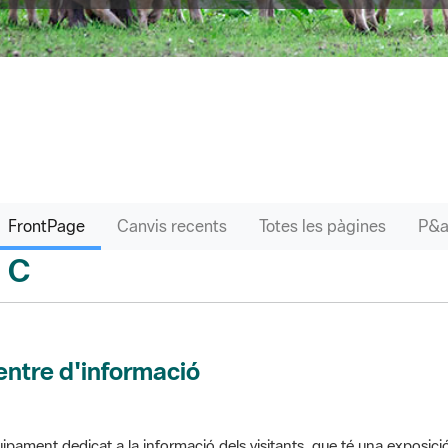
FrontPage
Canvis recents
Totes les pàgines
C
sari
ntre d'informació
ipament dedicat a la informació dels visitants, que té una exposici
 el parc. Pot comptar amb venda de productes o bé gestionar altres s