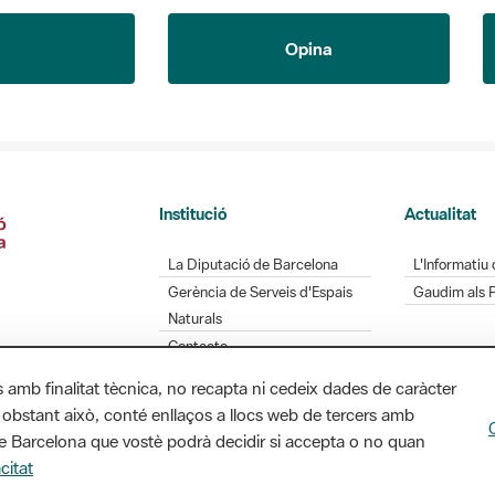
Opina
Institució
Actualitat
La Diputació de Barcelona
L'Informatiu 
Gerència de Serveis d'Espais
Gaudim als 
Naturals
Contacte
s amb finalitat tècnica, no recapta ni cedeix dades de caràcter
 obstant això, conté enllaços a llocs web de tercers amb
Diputació de Barcelona. Edifici Llacuna, 1a planta.
ó de Barcelona que vostè podrà decidir si accepta o no quan
/ xarxaparcs@diba.cat
citat