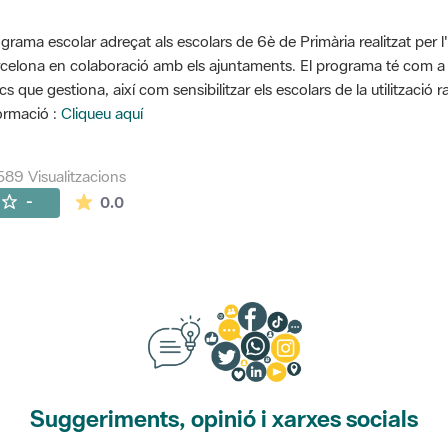
grama escolar adreçat als escolars de 6è de Primària realitzat per l
celona en colaboració amb els ajuntaments. El programa té com a o
cs que gestiona, així com sensibilitzar els escolars de la utilització 
ormació :
Cliqueu aquí
589 Visualitzacions
La mitjana de les valoracions és de 0 estrelles de
-
0.0
Suggeriments, opinió i xarxes socials