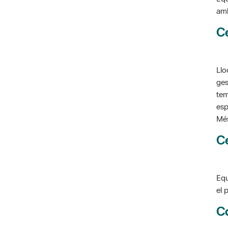
C
Llo
ges
tem
esp
Més
C
Equ
el 
C