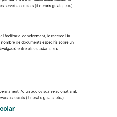
i facilitar el coneixement, la recerca i la
jor nombre de documents específis sobre un
ivulgació entre els ciutadans i els
 permanent i/o un audiovisual relacionat amb
is associats (itineratis guiats, etc.)
colar