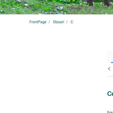
FrontPage
Glosari
C
Glo
Ce
Equ
amb