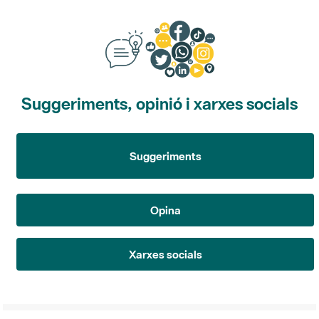
Suggeriments, opinió i xarxes socials
Suggeriments
Opina
Xarxes socials