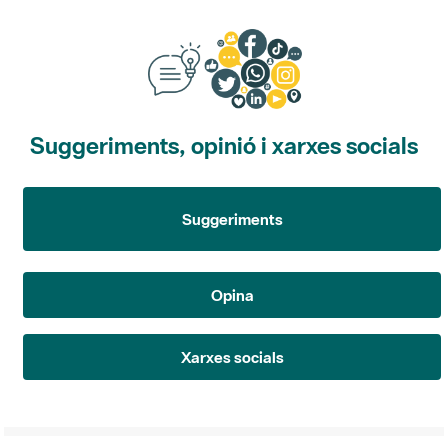
Suggeriments, opinió i xarxes socials
Suggeriments
Opina
Xarxes socials