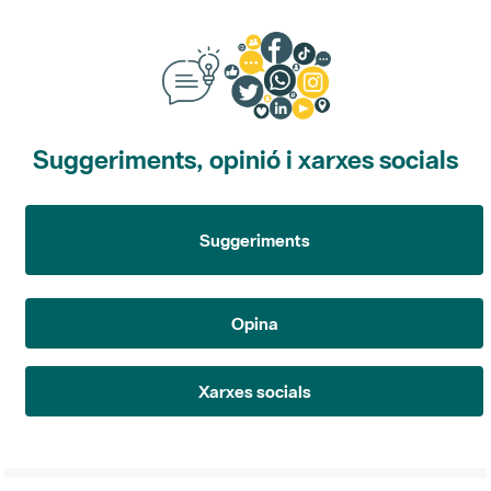
Suggeriments, opinió i xarxes socials
Suggeriments
Opina
Xarxes socials