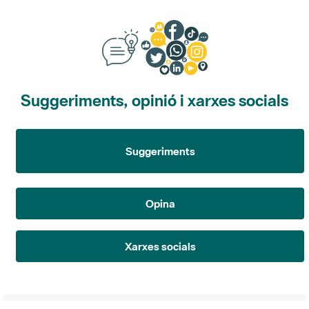
Suggeriments, opinió i xarxes socials
Suggeriments
Opina
Xarxes socials