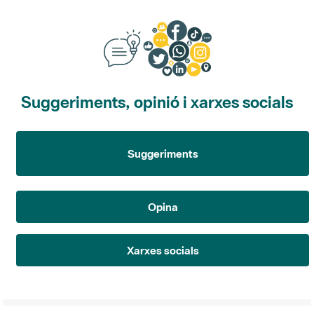
Suggeriments, opinió i xarxes socials
Suggeriments
Opina
Xarxes socials