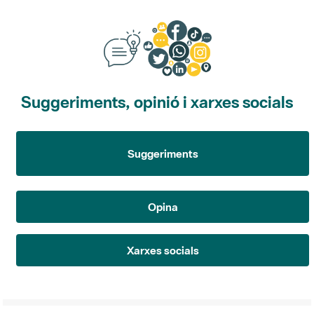
Suggeriments, opinió i xarxes socials
Suggeriments
Opina
Xarxes socials