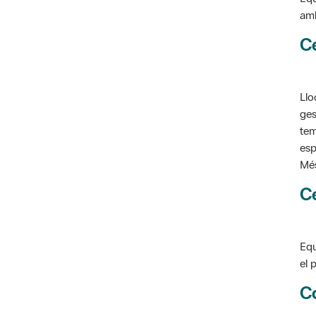
amb
C
Llo
ges
tem
esp
Més
C
Equ
el 
C