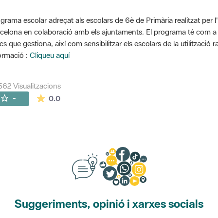
grama escolar adreçat als escolars de 6è de Primària realitzat per l
celona en colaboració amb els ajuntaments. El programa té com a o
cs que gestiona, així com sensibilitzar els escolars de la utilització 
ormació :
Cliqueu aquí
562 Visualitzacions
La mitjana de les valoracions és de 0 estrelles de
-
0.0
Suggeriments, opinió i xarxes socials