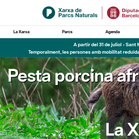
Salta al contingut principal
La Xarxa
Parcs
Agenda
6 d'agost - Parc Fl
Pesta porcina af
La X