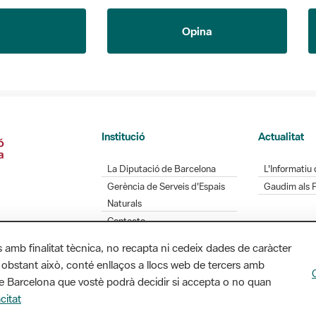
Opina
Institució
Actualitat
La Diputació de Barcelona
L'Informatiu 
Gerència de Serveis d'Espais
Gaudim als 
Naturals
Contacte
s amb finalitat tècnica, no recapta ni cedeix dades de caràcter
 obstant això, conté enllaços a llocs web de tercers amb
ó de Barcelona que vostè podrà decidir si accepta o no quan
Diputació de Barcelona. Edifici Llacuna, 1a planta.
citat
/ xarxaparcs@diba.cat