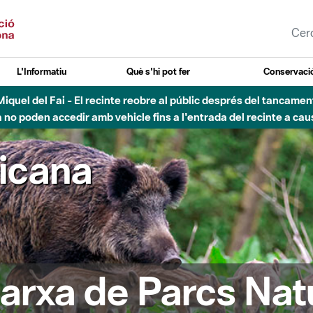
L'Informatiu
Què s'hi pot fer
Conservació
uvial Besòs - Activació de la Fase d'Alerta del Parc Fluvial del 
Tancats els accessos al Parc.
ricana
arxa de Parcs Nat