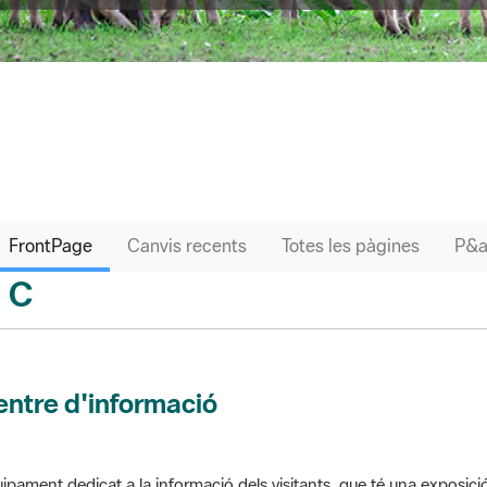
FrontPage
Canvis recents
Totes les pàgines
C
sari
ntre d'informació
ipament dedicat a la informació dels visitants, que té una exposici