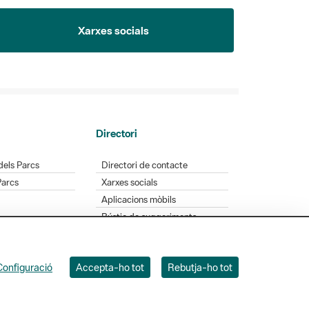
Xarxes socials
Directori
dels Parcs
Directori de contacte
Parcs
Xarxes socials
Aplicacions mòbils
Bústia de suggeriments
Opineu sobre els parcs
Configuració
Accepta-ho tot
Rebutja-ho tot
 Badajoz, 49. 08005 Barcelona. Tel. 934 022 428