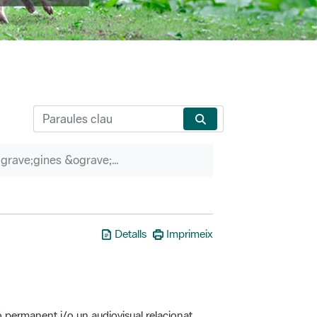
P&agrave;gines &ograve;rfenes
Detalls
Imprimeix
ó permanent i/o un audiovisual relacionat