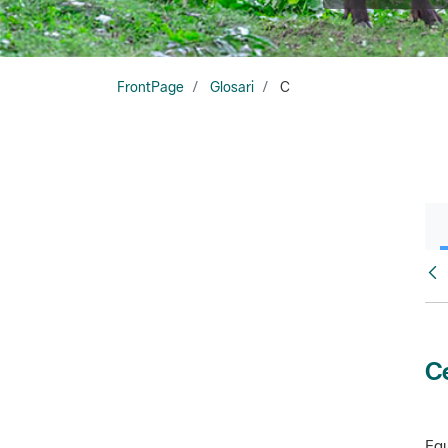
FrontPage
Glosari
C
Glo
Ce
Equ