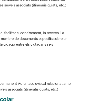
erveis associats (itineraris guiats, etc.)
i facilitar el coneixement, la recerca i la
jor nombre de documents específis sobre un
ivulgació entre els ciutadans i els
 permanent i/o un audiovisual relacionat amb
is associats (itineratis guiats, etc.)
colar