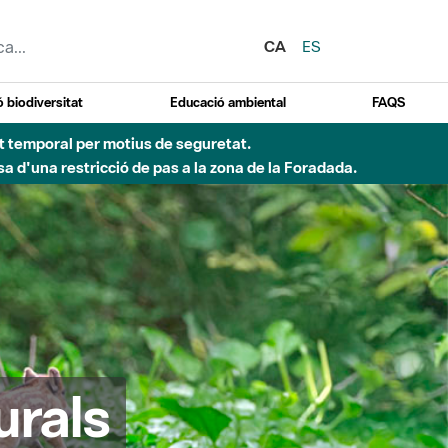
CA
ES
 biodiversitat
Educació ambiental
FAQS
Besòs per pluges intenses.
urals