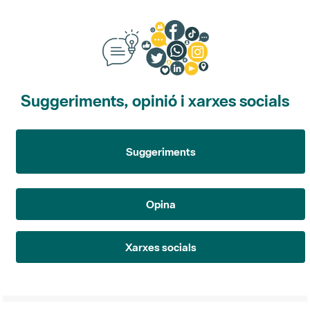
Suggeriments, opinió i xarxes socials
Suggeriments
Opina
Xarxes socials