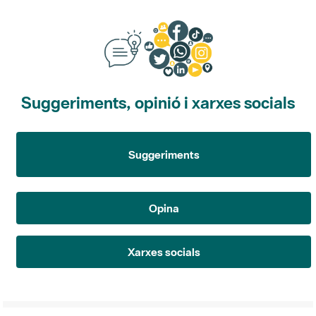
Suggeriments, opinió i xarxes socials
Suggeriments
Opina
Xarxes socials