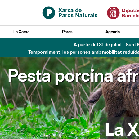
Salta al contingut principal
La Xarxa
Parcs
Agenda
Fins al desembre de 2026 - Parc Fluvial B
Pesta porcina af
La X