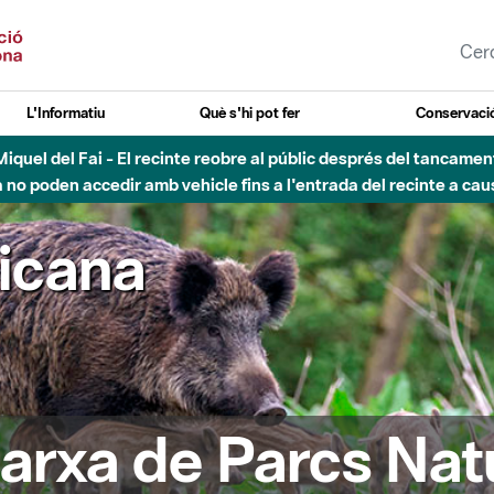
L'Informatiu
Què s'hi pot fer
Conservació
esòs - Afectacions a la llera del Parc Fluvial del Besòs degut a
ricana
arxa de Parcs Nat