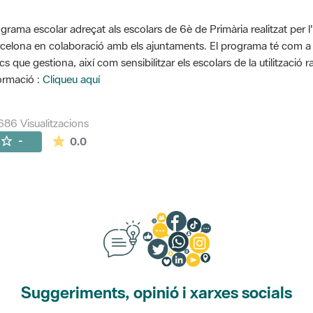
grama escolar adreçat als escolars de 6è de Primària realitzat per l
celona en colaboració amb els ajuntaments. El programa té com a o
cs que gestiona, així com sensibilitzar els escolars de la utilització 
ormació :
Cliqueu aquí
686 Visualitzacions
La mitjana de les valoracions és de 0 estrelles de
-
0.0
Suggeriments, opinió i xarxes socials