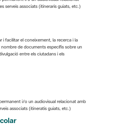
i facilitar el coneixement, la recerca i la
jor nombre de documents específis sobre un
ivulgació entre els ciutadans i els
 permanent i/o un audiovisual relacionat amb
is associats (itineratis guiats, etc.)
colar