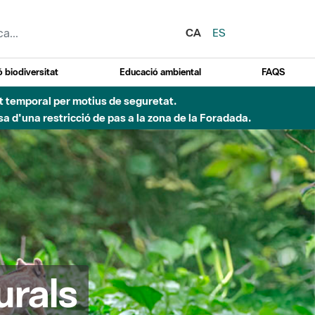
CA
ES
 biodiversitat
Educació ambiental
FAQS
 obres de construcció d'una passera sobre el riu
urals