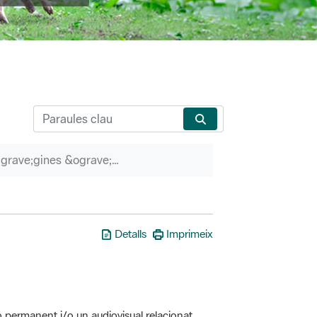
P&agrave;gines &ograve;rfenes
Detalls
Imprimeix
ó permanent i/o un audiovisual relacionat
erveis associats (itineraris guiats, etc.)