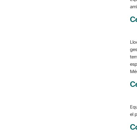
C
Llo
ges
tem
esp
Més
C
Equ
el 
C