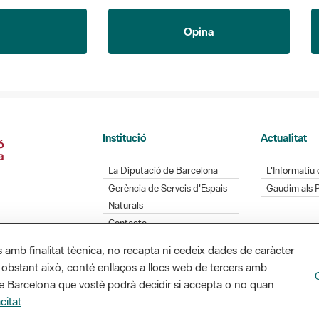
Opina
Institució
Actualitat
La Diputació de Barcelona
L'Informatiu 
Gerència de Serveis d'Espais
Gaudim als 
Naturals
Contacte
s amb finalitat tècnica, no recapta ni cedeix dades de caràcter
 obstant això, conté enllaços a llocs web de tercers amb
Diputació de Barcelona. Edifici Llacuna, 1a planta.
ó de Barcelona que vostè podrà decidir si accepta o no quan
/ xarxaparcs@diba.cat
citat