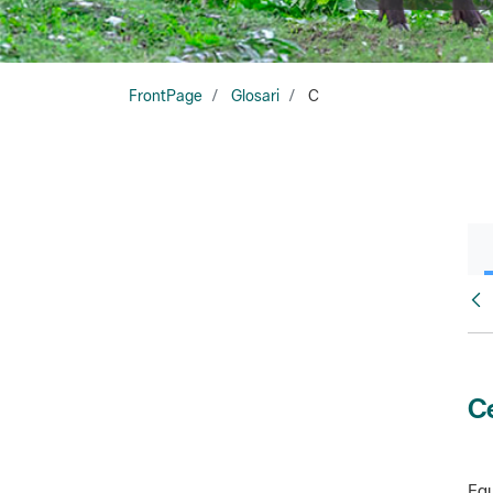
FrontPage
Glosari
C
Glo
Ce
Equ
amb