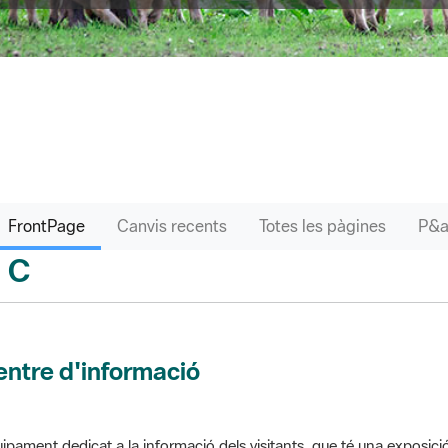
FrontPage
Canvis recents
Totes les pàgines
C
sari
ntre d'informació
ipament dedicat a la informació dels visitants, que té una exposici
 el parc. Pot comptar amb venda de productes o bé gestionar altres s