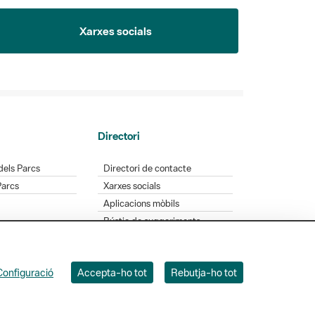
Xarxes socials
Directori
dels Parcs
Directori de contacte
Parcs
Xarxes socials
Aplicacions mòbils
Bústia de suggeriments
Opineu sobre els parcs
Configuració
Accepta-ho tot
Rebutja-ho tot
 Badajoz, 49. 08005 Barcelona. Tel. 934 022 428