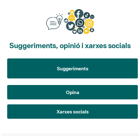
Suggeriments, opinió i xarxes socials
Suggeriments
Opina
Xarxes socials