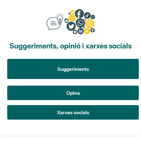
Suggeriments, opinió i xarxes socials
Suggeriments
Opina
Xarxes socials