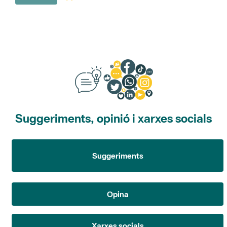
Suggeriments, opinió i xarxes socials
Suggeriments
Opina
Xarxes socials