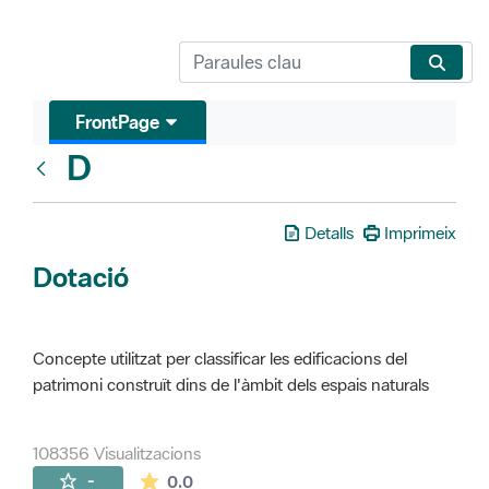
FrontPage
D
Glosari
Detalls
Imprimeix
Dotació
Concepte utilitzat per classificar les edificacions del
patrimoni construït dins de l'àmbit dels espais naturals
108356 Visualitzacions
La mitjana de les valoracions és de 0 estr
-
0.0