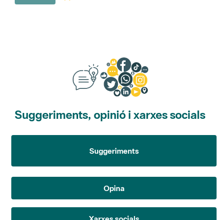
Suggeriments, opinió i xarxes socials
Suggeriments
Opina
Xarxes socials