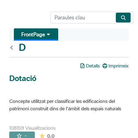
FrontPage
D
Glosari
Detalls
Imprimeix
Dotació
Concepte utilitzat per classificar les edificacions del
patrimoni construït dins de l'àmbit dels espais naturals
108159 Visualitzacions
La mitjana de les valoracions és de 0 estr
-
0.0