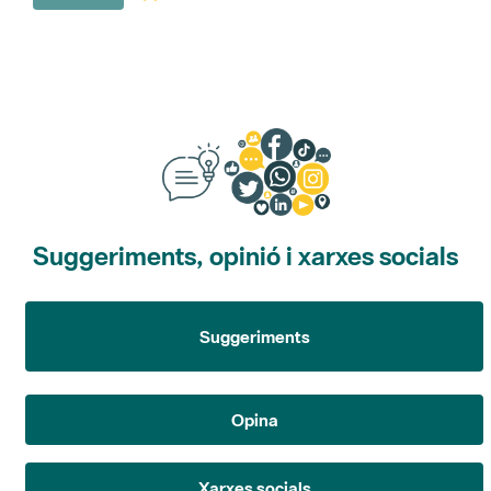
Suggeriments, opinió i xarxes socials
Suggeriments
Opina
Xarxes socials