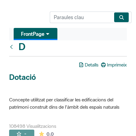
FrontPage
D
Glosari
Detalls
Imprimeix
Dotació
Concepte utilitzat per classificar les edificacions del
patrimoni construït dins de l'àmbit dels espais naturals
108498 Visualitzacions
La mitjana de les valoracions és de 0 estr
-
0.0