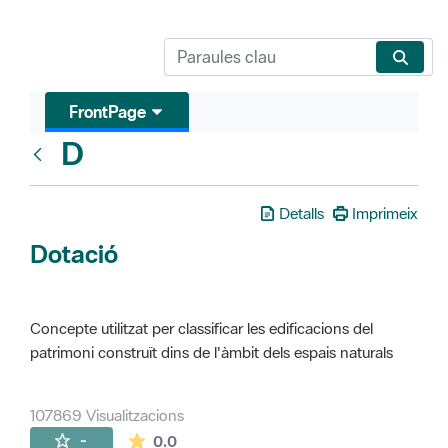
FrontPage
D
Glosari
Detalls
Imprimeix
Dotació
Concepte utilitzat per classificar les edificacions del
patrimoni construït dins de l'àmbit dels espais naturals
107869 Visualitzacions
La mitjana de les valoracions és de 0 estr
-
0.0