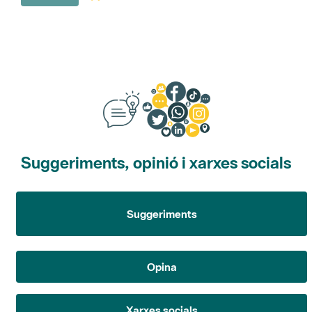
Suggeriments, opinió i xarxes socials
Suggeriments
Opina
Xarxes socials